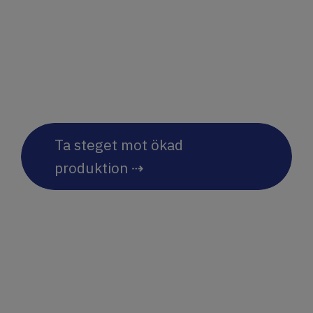
produktväxling och smidigt
underhåll – perfekta för
effektiv produktion
Ta steget mot ökad
produktion ⇢